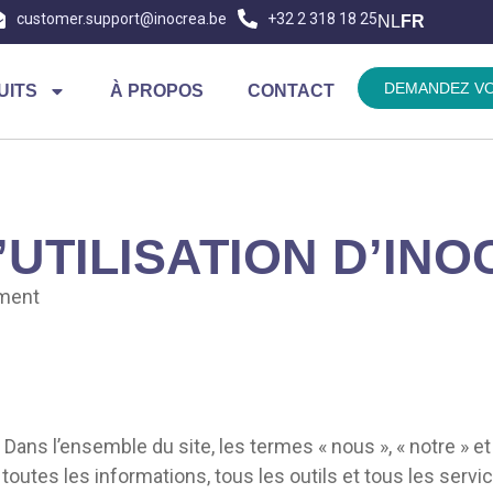
customer.support@inocrea.be
+32 2 318 18 25
NL
FR
DEMANDEZ VO
UITS
À PROPOS
CONTACT
’UTILISATION D’IN
ement
Dans l’ensemble du site, les termes « nous », « notre » e
outes les informations, tous les outils et tous les servic