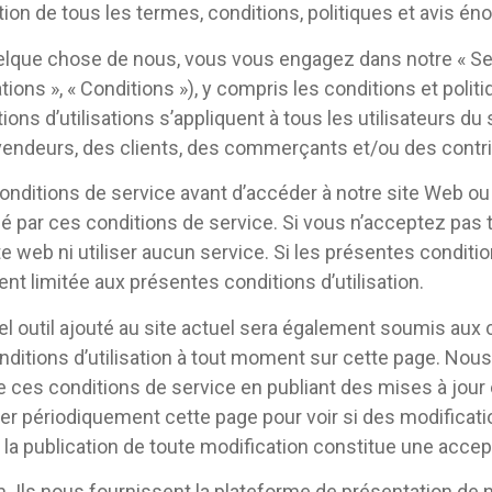
tion de tous les termes, conditions, politiques et avis éno
uelque chose de nous, vous vous engagez dans notre « Serv
ations », « Conditions »), y compris les conditions et pol
ons d’utilisations s’appliquent à tous les utilisateurs du s
s vendeurs, des clients, des commerçants et/ou des contr
onditions de service avant d’accéder à notre site Web ou d
e lié par ces conditions de service. Si vous n’acceptez pas
e web ni utiliser aucun service. Si les présentes condit
nt limitée aux présentes conditions d’utilisation.
el outil ajouté au site actuel sera également soumis aux 
nditions d’utilisation à tout moment sur cette page. Nous
e ces conditions de service en publiant des mises à jour 
fier périodiquement cette page pour voir si des modificat
ès la publication de toute modification constitue une acce
. Ils nous fournissent la plateforme de présentation de