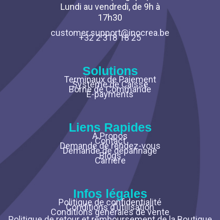
Lundi au vendredi, de 9h à
17h30
customer.support@inocrea.be
+32 2 318 18 25
Solutions
Terminaux de Paiement
Système de Caisse
Borne de Commande
E-payments
Liens Rapides
À Propos
Contact
Demande de rendez-vous
Demande de dépannage
Blogs
Carrière
Infos légales
Politique de confidentialité
Conditions d’utilisation
Conditions générales de vente
Politique de retour et remboursement de la Boutique