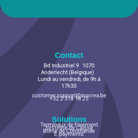
Contact
Bd Industriel 9 1070
Anderlecht (Belgique)
Lundi au vendredi, de 9h à
17h30
customer.support@inocrea.be
+32 2 318 18 25
Solutions
Terminaux de Paiement
Système de Caisse
Borne de Commande
E-payments