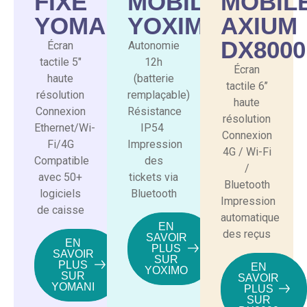
FIXE
MOBILE
MOBIL
YOMANI
YOXIMO
AXIUM
DX8000
Écran
Autonomie
tactile 5″
12h
Écran
haute
(batterie
tactile 6’’
résolution
remplaçable)
haute
Connexion
Résistance
résolution
Ethernet/Wi-
IP54
Connexion
Fi/4G
Impression
4G / Wi-Fi
Compatible
des
/
avec 50+
tickets via
Bluetooth
logiciels
Bluetooth
Impression
de caisse
automatique
EN
des reçus
SAVOIR
EN
PLUS
SAVOIR
SUR
PLUS
EN
YOXIMO
SUR
SAVOIR
YOMANI
PLUS
SUR