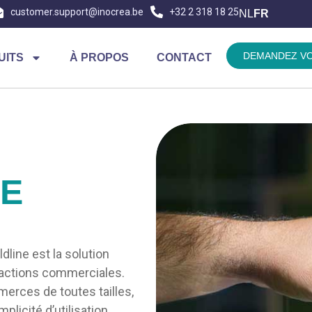
customer.support@inocrea.be
+32 2 318 18 25
NL
FR
DEMANDEZ VO
UITS
À PROPOS
CONTACT
XE
line est la solution
nsactions commerciales.
rces de toutes tailles,
plicité d’utilisation.