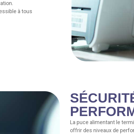
sation.
essible à tous
SÉCURIT
PERFORM
La puce alimentant le term
offrir des niveaux de perf