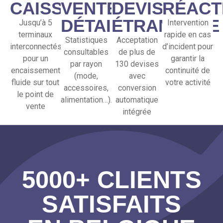
CAISSES
VENTES
DEVISE
RÉACT
DÉTAILLÉ
ÉTRANGÈRE
Jusqu’à 5
Intervention
terminaux
rapide en cas
Statistiques
Acceptation
interconnectés
d’incident pour
consultables
de plus de
pour un
garantir la
par rayon
130 devises
encaissement
continuité de
(mode,
avec
fluide sur tout
votre activité
accessoires,
conversion
le point de
alimentation…).
automatique
vente
intégrée
5000+ CLIENTS
SATISFAITS