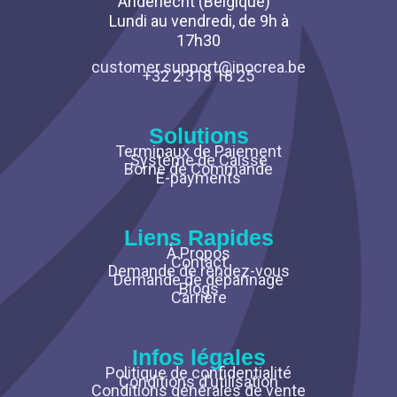
Anderlecht (Belgique)
Lundi au vendredi, de 9h à
17h30
customer.support@inocrea.be
+32 2 318 18 25
Solutions
Terminaux de Paiement
Système de Caisse
Borne de Commande
E-payments
Liens Rapides
À Propos
Contact
Demande de rendez-vous
Demande de dépannage
Blogs
Carrière
Infos légales
Politique de confidentialité
Conditions d’utilisation
Conditions générales de vente