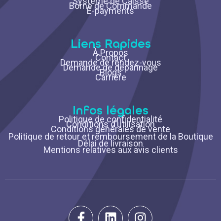
Système de Caisse
Borne de Commande
E-payments
Liens Rapides
À Propos
Contact
Demande de rendez-vous
Demande de dépannage
Blogs
Carrière
Infos légales
Politique de confidentialité
Conditions d’utilisation
Conditions générales de vente
Politique de retour et remboursement de la Boutique
Délai de livraison
Mentions relatives aux avis clients