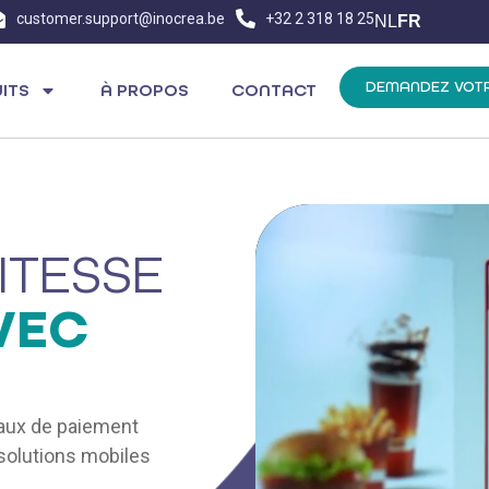
customer.support@inocrea.be
+32 2 318 18 25
NL
FR
DEMANDEZ VOT
ITS
À PROPOS
CONTACT
ITESSE
VEC
naux de paiement
solutions mobiles
.