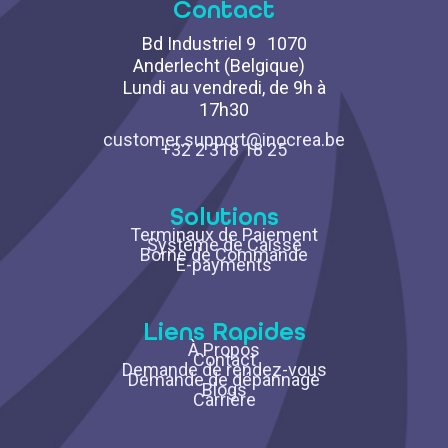
Contact
Bd Industriel 9 1070
Anderlecht (Belgique)
Lundi au vendredi, de 9h à
17h30
customer.support@inocrea.be
+32 2 318 18 25
Solutions
Terminaux de Paiement
Système de Caisse
Borne de Commande
E-payments
Liens Rapides
À Propos
Contact
Demande de rendez-vous
Demande de dépannage
Blogs
Carrière